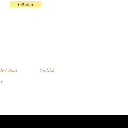
Gönder
de / İptal
Gizlilik
ar