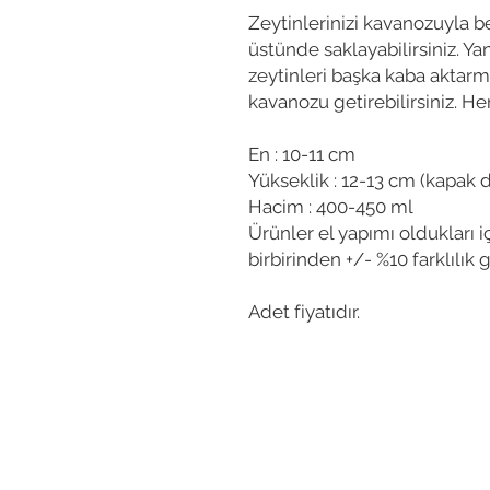
Zeytinlerinizi kavanozuyla 
üstünde saklayabilirsiniz. Y
zeytinleri başka kaba aktarm
kavanozu getirebilirsiniz. H
En : 10-11 cm
Yükseklik : 12-13 cm (kapak d
Hacim : 400-450 ml
Ürünler el yapımı oldukları 
birbirinden +/- %10 farklılık g
Adet fiyatıdır.
Bizden h