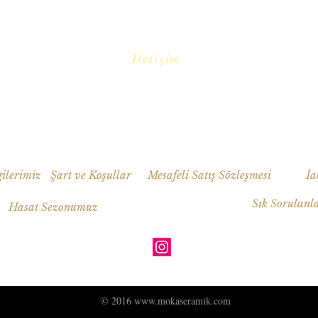
İletişim
​
Email:
mokaseramik@gmail.com
Tel: 0533 617 9540 - 0533 320 8693
Fevzipaşa-Vehbibey Mah
10009.Sok No 5 Ayvalık 10400 Balıkesir
ilerimiz
Şart ve Koşullar
Mesafeli Satış Sözleşmesi
İa
Sık Sorulanl
Hasat Sezonumuz
© 2016
www.mokaseramik.com