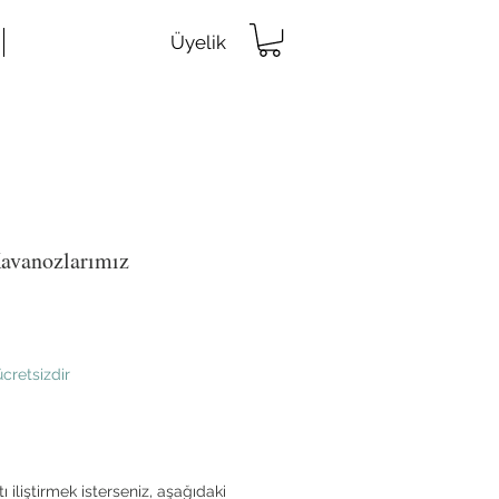
Üyelik
Kavanozlarımız
ücretsizdir
ı iliştirmek isterseniz, aşağıdaki