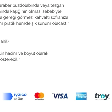
İmalatlarımızın tama
beraber buzdolabında veya tezgah
gıda güvenli sırlarla s
anında kaşığının olması sebebiyle
Stoneware içindeki ku
a gereği görmez, kahvaltı sofranıza
Seramik ailesinin en 
toprağı) oluşturmakta
em pratik hemde şık sunum olacaktır.
göre biraz daha ağırd
gözenekleri kapalıdır
dayanıklılığı yüksekti
ahil)
Stoneware ürünler;
-Bulaşık makinasında
için hacim ve boyut olarak
-Mikrodalgada kullanı
österebilir.
-Isıya dayanıklıdır. B
-Gıda güvenli, Sağlıkl
aber almak isterseniz e-Posta adresinizi bırakabil