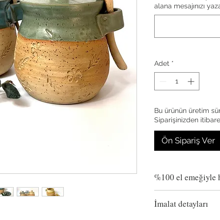
alana mesajınızı yazab
Adet
*
Bu ürünün üretim sür
Siparişinizden itibar
Ön Sipariş Ver
%100 el emeğiyle h
Kalıp kullanmadan el
İmalat detayları
hazırlanmıştır.