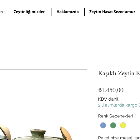
en
Zeytinliğimizden
Hakkımızda
Zeytin Hasat Sezonumuz
Kaşıklı Zeytin 
Fiyat
₺1.450,00
KDV dahil
2 li alımlarda kargo 
Renk Seçenekleri
*
Paketinize mesaj kart