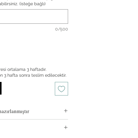
ilirsiniz. (isteğe bağlı)
0/500
esi ortalama 3 haftadır.
en 3 hafta sonra teslim edilecektir.
azırlanmıştır
 ile çömlekçi tornasında