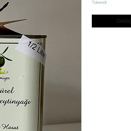
Tükendi
Geldiğ