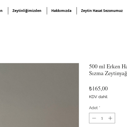
en
Zeytinliğimizden
Hakkımızda
Zeytin Hasat Sezonumuz
500 ml Erken Ha
Sızma Zeytinyağ
Fiyat
₺165,00
KDV dahil
Adet
*