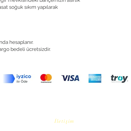
gir mevkisindeki bahçemizin asırlık
asat soğuk sıkım yapılarak
da hesaplanır.
rgo bedeli ücretsizdir.
aber almak isterseniz e-Posta adresinizi bırakabil
İletişim