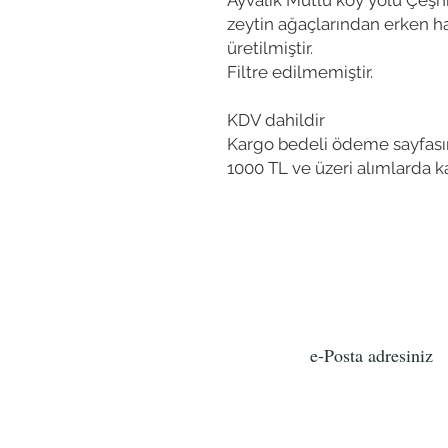
Ayvalık Mutlu köy yolu Çeşni
zeytin ağaçlarından erken h
üretilmiştir.
Filtre edilmemiştir.
KDV dahildir
Kargo bedeli ödeme sayfasın
1000 TL ve üzeri alımlarda ka
Bizden h